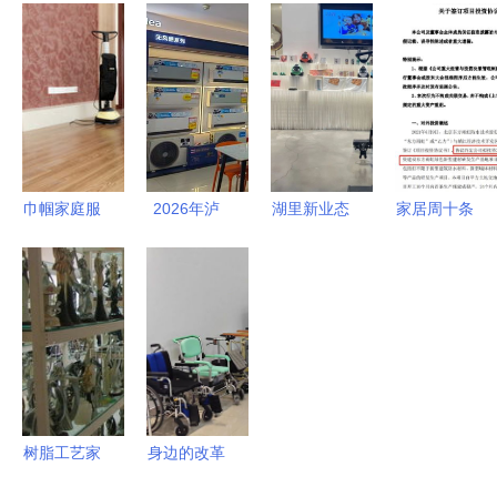
2018年吉
庭机器人火
决不能没有
21家企业携
林省家庭服
种，融合创
格调
特色产品共
务职业技能
新破局智能
展未列明居
大赛圆满闭
烦恼
民服务业风
幕
采
巾帼家庭服
2026年泸
湖里新业态
家居周十条
务 打蜡细
州智能家电
“企业超
19组儿童家
节中的专业
售后服务升
市”零门槛
具产品抽检
与温度
级趋势与品
展示，激活
不合格
牌推荐
社区服务新
CXBD家居
基因
冲击上市，
家庭服务迎
来新变革
树脂工艺家
身边的改革
居摆饰选购
故事 | 长期