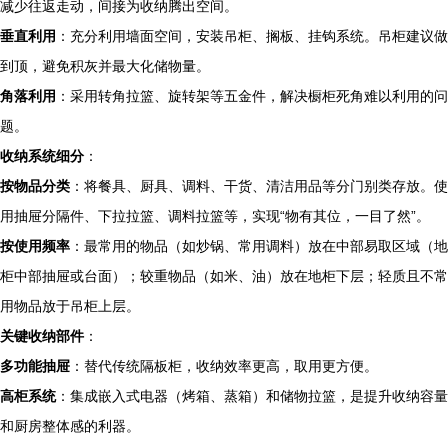
减少往返走动，间接为收纳腾出空间。
垂直利用
：充分利用墙面空间，安装吊柜、搁板、挂钩系统。吊柜建议做
到顶，避免积灰并最大化储物量。
角落利用
：采用转角拉篮、旋转架等五金件，解决橱柜死角难以利用的问
题。
收纳系统细分
：
按物品分类
：将餐具、厨具、调料、干货、清洁用品等分门别类存放。使
用抽屉分隔件、下拉拉篮、调料拉篮等，实现“物有其位，一目了然”。
按使用频率
：最常用的物品（如炒锅、常用调料）放在中部易取区域（地
柜中部抽屉或台面）；较重物品（如米、油）放在地柜下层；轻质且不常
用物品放于吊柜上层。
关键收纳部件
：
多功能抽屉
：替代传统隔板柜，收纳效率更高，取用更方便。
高柜系统
：集成嵌入式电器（烤箱、蒸箱）和储物拉篮，是提升收纳容量
和厨房整体感的利器。