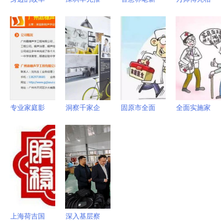
故事 | 长期
出家庭医生
科技产品
第23届建博
护理保险让
服务规范，
深圳“喂饭
会 家居售
更多人“老
明天起实
机器人”为
后服务产品
有所护”家
施！关于家
亿万家庭带
引领行业新
庭服务解忧
庭医生，你
来福音
趋势
需要了解这
些
专业家庭影
洞察千家企
固原市全面
全面实施家
院声学设计
业，揭秘当
推进家庭医
庭医生签约
匠心品质，
下最流行的
生签约服
服务，构筑
视觉盛宴与
浴室柜新风
务，2020
健康中国新
贴心服务全
尚
年基本实现
基石
解析
全覆盖
上海荷吉国
深入基层察