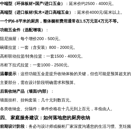
中端型（环保板材+国产/进口五金）
：延米价约2500 - 4000元。
高端型（进口板材/实木+进口高端五金）
：延米价4000元/延米以上。
一个约6-8平米的厨房，整体橱柜费用通常在1.5万元至4万元不等。
功能五金件（选配增项）
：
阻尼抽屉：每个增价200 - 500元。
碗碟拉篮：一套（含安装）800 - 2000元。
高柜联动拉篮/转角拉篮：一套1500 - 4000元。
吊柜下拉式拉篮：一套1000 - 2500元。
温馨提示
：这些功能五金是提升收纳体验的关键，但也可能是预算超支的
主要部分，需在设计阶段明确需求和预算。
后装收纳产品（墙面/内部）
：
墙面挂杆、挂钩套装：几十元到数百元。
各类收纳盒、分隔件：单件价格在十几元到上百元，丰俭由人。
四、 家庭服务建议：如何落地您的厨房收纳
前期设计阶段
：务必与设计师或橱柜厂家深度沟通您的生活习惯、烹饪频