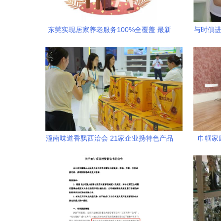
东莞实现居家养老服务100%全覆盖 最新
与时俱进
管理办法出台，银发族迎来“家门口的幸
福”
潼南味道香飘西洽会 21家企业携特色产品
巾帼家
共展未列明居民服务业风采